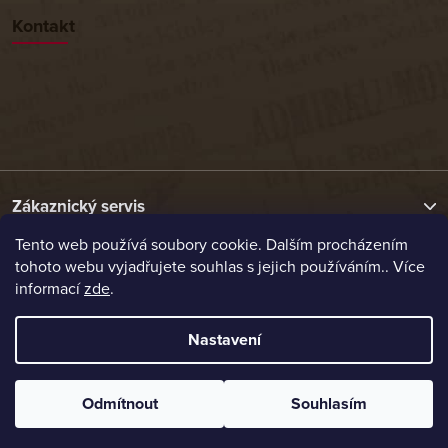
Kontakt
Zákaznický servis
Tento web používá soubory cookie. Dalším procházením
tohoto webu vyjadřujete souhlas s jejich používáním.. Více
Užitečné odkazy
informací
zde
.
Naše nabídka
Nastavení
Vytvořil Shoptet
Odmítnout
Souhlasím
Copyright 2026
Etrafika.cz
. Všechna práva vyhrazena.