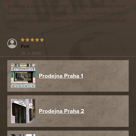
Výborný a spolehlivý obchod. Nemohu moc porovnávat
s ostatními obchody v tomto segmentu, protože od první
vyřízené objednávku jsem už neměl potřebu nakupovat
jinde.
Petr
26. 4. 2026
Prodejna Praha 1
Prodejna Praha 2