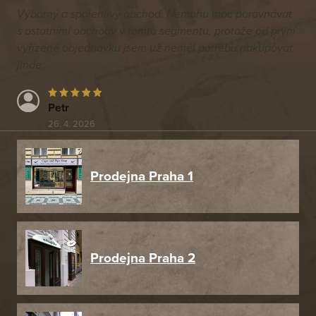
Výborný a spolehlivý obchod. Nemohu moc porovnávat
s ostatními obchody v tomto segmentu, protože od první
vyřízené objednávku jsem už neměl potřebu nakupovat
jinde.
Petr
26. 4. 2026
Prodejna Praha 1
Prodejna Praha 2