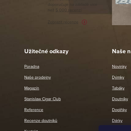
doporučuje na základě vice
vyřízené 
než
5 000 recenzí
potřebu n
Zobrazit recenze
Pet
26. 
Užitečné odkazy
Naše n
Poradna
Novinky
Naše prodejny
Dýmky
Magazín
Tabáky
Stanislaw Cigar Club
Doutníky
Reference
Doplňky
Recenze doutníků
Dárky