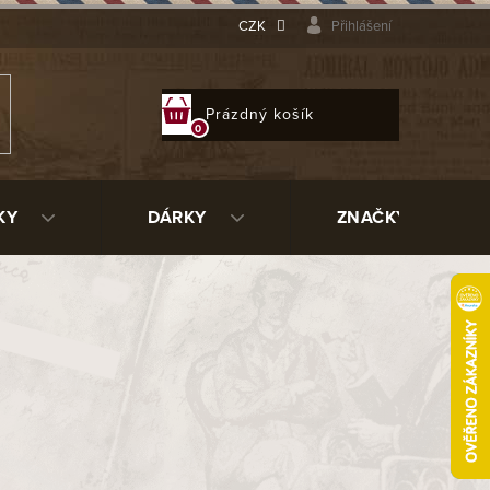
CZK
Přihlášení
NÁKUPNÍ
Prázdný košík
KOŠÍK
KY
DÁRKY
ZNAČKY