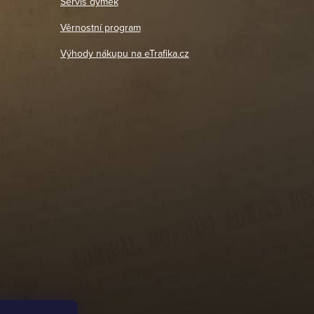
Servis dýmek
Jaromír
So, Ne: Zavřeno
18. 4. 2026
Věrnostní program
DETAIL POBOČKY
Výhody nákupu na eTrafika.cz