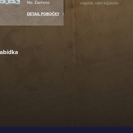
Ne: Zavřeno
objednávku jsem už neměl
akupovat jinde.
DETAIL POBOČKY
Richard Lasztuwka
18. 4. 2026
r
4. 2026
abídka