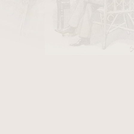
ápalky HR
v hodnotě 18 Kč
namenité kvalitě zpracování i excelentnímu
 Churchill je určen skutečným znalcům, kteří
ci tabákové směsi. Jemná chuť, na jazyku
ření vyrovnaná. Ideální doutník pro dlouhý,
íte sklenkou dobré Whisky.Individuální balení: