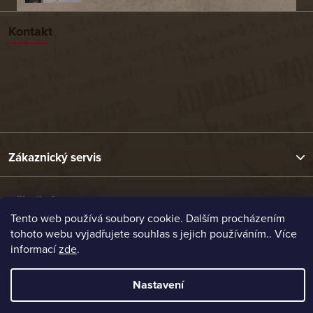
Kontakt
Zákaznický servis
Užitečné odkazy
Tento web používá soubory cookie. Dalším procházením
tohoto webu vyjadřujete souhlas s jejich používáním.. Více
Naše nabídka
informací
zde
.
Nastavení
Vytvořil Shoptet
Copyright 2026
Etrafika.cz
. Všechna práva vyhrazena.