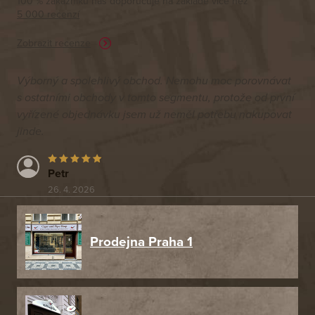
100 % zákazníků nás doporučuje na základě vice než
5 000 recenzí
Zobrazit recenze
Výborný a spolehlivý obchod. Nemohu moc porovnávat
s ostatními obchody v tomto segmentu, protože od první
vyřízené objednávku jsem už neměl potřebu nakupovat
jinde.
Petr
26. 4. 2026
Prodejna Praha 1