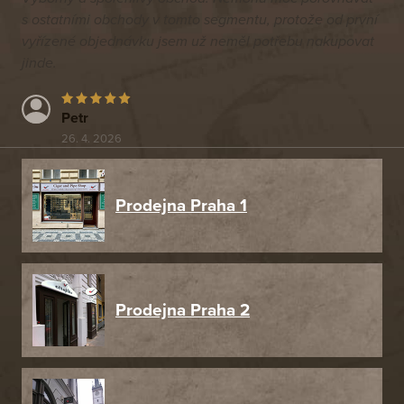
s ostatními obchody v tomto segmentu, protože od první
vyřízené objednávku jsem už neměl potřebu nakupovat
jinde.
Petr
26. 4. 2026
Prodejna Praha 1
Prodejna Praha 2