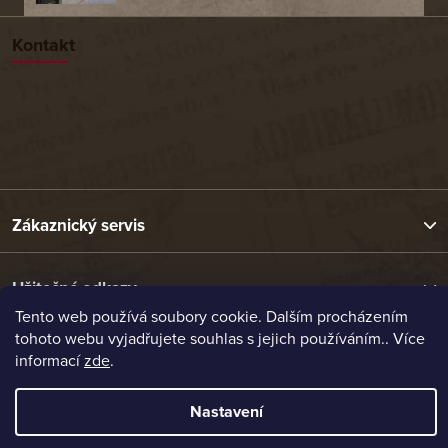
Kontakt
Zákaznický servis
Užitečné odkazy
Tento web používá soubory cookie. Dalším procházením
tohoto webu vyjadřujete souhlas s jejich používáním.. Více
Naše nabídka
informací
zde
.
Nastavení
Vytvořil Shoptet
Copyright 2026
Etrafika.cz
. Všechna práva vyhrazena.