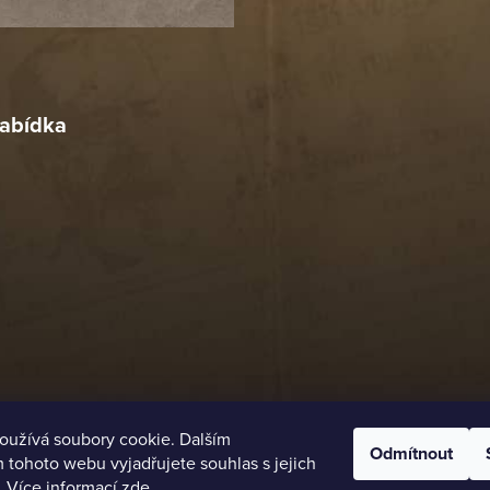
18. 4. 2026
r
4. 2026
abídka
oužívá soubory cookie. Dalším
Odmítnout
tohoto webu vyjadřujete souhlas s jejich
. Více informací
zde
.