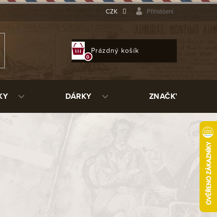
CZK
Přihlášení
NÁKUPNÍ
Prázdný košík
KOŠÍK
KY
DÁRKY
ZNAČKY