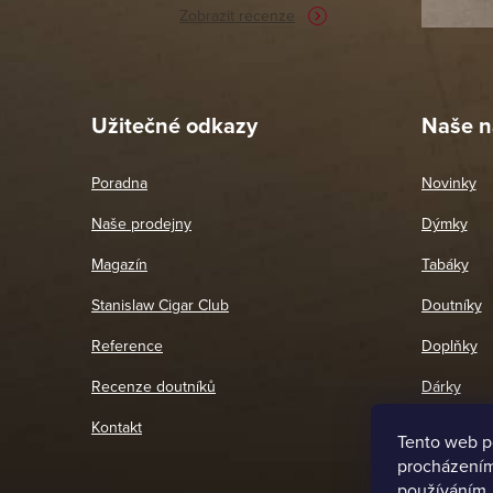
Zobrazit recenze
Pet
26. 
Užitečné odkazy
Naše n
Poradna
Novinky
Naše prodejny
Dýmky
Magazín
Tabáky
Stanislaw Cigar Club
Doutníky
Reference
Doplňky
Recenze doutníků
Dárky
Kontakt
Tento web p
procházením 
používáním.