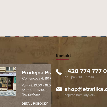
Kontakt
+420 774 777 
Prodejna Praha 1
Křemencova 4, 110 00 Praha
 spolehlivý obchod. Nemohu
Profesionální přístup, ochota p
návat s ostatními obchody v
rychlé dodání objednaného zb
Po - Pá: 10:00 - 18:00
shop
@
etrafika.
So: 11:00 - 17:00
mentu, protože od první
komunikace na jedničku s hvě
Ne: Zavřeno
objednávku jsem už neměl
akupovat jinde.
DETAIL POBOČKY
Richard Lasztuwka