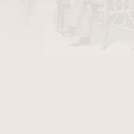
DO KOŠÍKU
utníky s příjemnou nevtíravou vůní, lehkou
oma. V závěru jsou mírně kořeněné. Náplň je
 z Dominikánské republiky s menším poměrem
je opět z tabáků z Dominikánské republiky.
list typu Connecticut
.