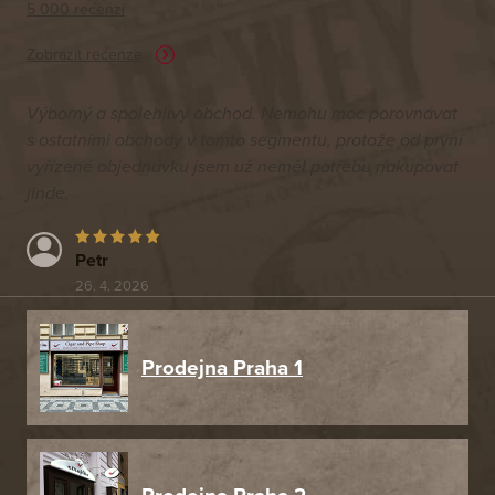
5 000 recenzí
Zobrazit recenze
Výborný a spolehlivý obchod. Nemohu moc porovnávat
s ostatními obchody v tomto segmentu, protože od první
vyřízené objednávku jsem už neměl potřebu nakupovat
jinde.
Petr
26. 4. 2026
Prodejna Praha 1