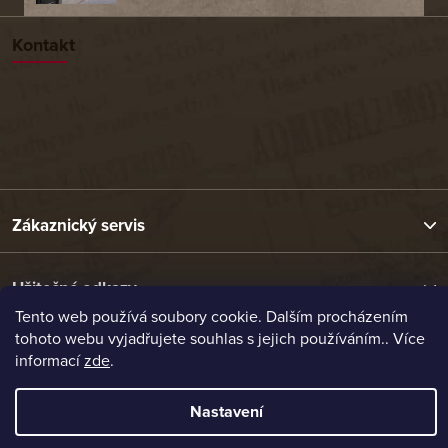
Kontakt
Zákaznický servis
Užitečné odkazy
Tento web používá soubory cookie. Dalším procházením
tohoto webu vyjadřujete souhlas s jejich používáním.. Více
Naše nabídka
informací
zde
.
Nastavení
Vytvořil Shoptet
Copyright 2026
Etrafika.cz
. Všechna práva vyhrazena.