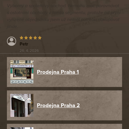
Výborný a spolehlivý obchod. Nemohu moc porovnávat
s ostatními obchody v tomto segmentu, protože od první
vyřízené objednávku jsem už neměl potřebu nakupovat
jinde.
Petr
26. 4. 2026
Prodejna Praha 1
Prodejna Praha 2