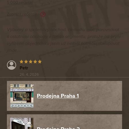
5 000 recenzí
Zobrazit recenze
Výborný a spolehlivý obchod. Nemohu moc porovnávat
s ostatními obchody v tomto segmentu, protože od první
vyřízené objednávku jsem už neměl potřebu nakupovat
jinde.
Petr
26. 4. 2026
Prodejna Praha 1