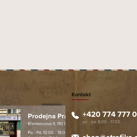
Kontakt
+420 774 777 
Prodejna Praha 1
Křemencova 4, 110 00 Praha
 spolehlivý obchod. Nemohu
Profesionální přístup, ochota p
návat s ostatními obchody v
rychlé dodání objednaného zb
Po - Pá: 10:00 - 18:00