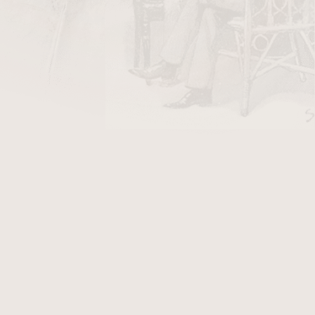
DO KOŠÍKU
 řekové používali pro své bohy větru. Notus byl
i bohy byli Boreas (sever), Eurus (východ) a
u má vliv na růst tabáku a z tohoto důvodu se
a rozhodli vzdát jim úctu. Doutník La Galera
 vyráběné, středně silné robusto, které má chuť
 sladkých sušených švestek. Na závěr kouření