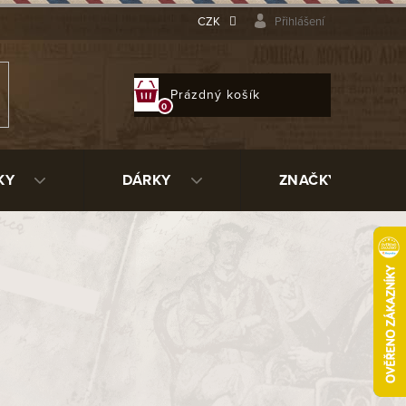
CZK
Přihlášení
NÁKUPNÍ
Prázdný košík
KOŠÍK
KY
DÁRKY
ZNAČKY