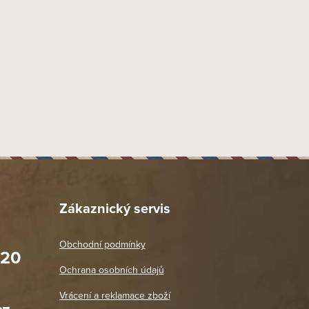
Zákaznický servis
Obchodní podmínky
020
Prodejna Praha 2
Ochrana osobních údajů
Blanická 3, 120 00 Praha 2
oradit,
Jako vždy vše v pořádku. Doporučuji
Vrácení a reklamace zboží
oží a
Po: 11:00 - 18:00