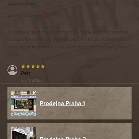
5 000 recenzí
Zobrazit recenze
Výborný a spolehlivý obchod. Nemohu moc porovnávat
s ostatními obchody v tomto segmentu, protože od první
vyřízené objednávku jsem už neměl potřebu nakupovat
jinde.
Petr
26. 4. 2026
Prodejna Praha 1