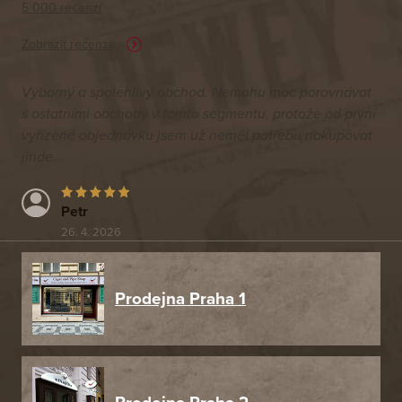
5 000 recenzí
Zobrazit recenze
Výborný a spolehlivý obchod. Nemohu moc porovnávat
s ostatními obchody v tomto segmentu, protože od první
vyřízené objednávku jsem už neměl potřebu nakupovat
jinde.
Petr
26. 4. 2026
Prodejna Praha 1