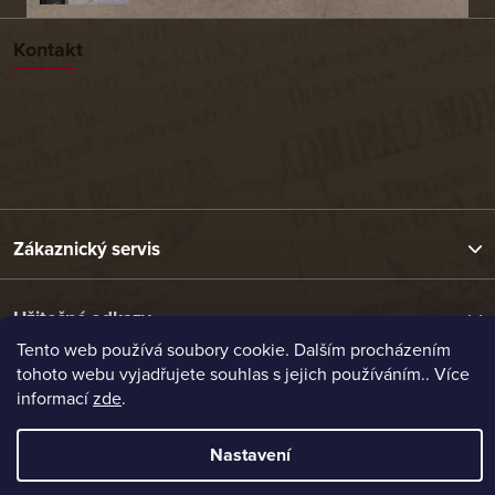
Kontakt
Zákaznický servis
Užitečné odkazy
Tento web používá soubory cookie. Dalším procházením
tohoto webu vyjadřujete souhlas s jejich používáním.. Více
Naše nabídka
informací
zde
.
Nastavení
Vytvořil Shoptet
Copyright 2026
Etrafika.cz
. Všechna práva vyhrazena.