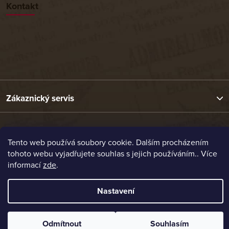
Kontakt
Zákaznický servis
Užitečné odkazy
Tento web používá soubory cookie. Dalším procházením
tohoto webu vyjadřujete souhlas s jejich používáním.. Více
Naše nabídka
informací
zde
.
Nastavení
Vytvořil Shoptet
Copyright 2026
Etrafika.cz
. Všechna práva vyhrazena.
Odmítnout
Souhlasím