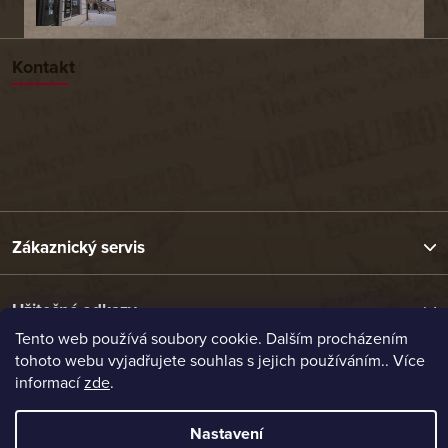
Kontakt
Zákaznický servis
Užitečné odkazy
Tento web používá soubory cookie. Dalším procházením
tohoto webu vyjadřujete souhlas s jejich používáním.. Více
Naše nabídka
informací
zde
.
Nastavení
Vytvořil Shoptet