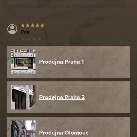
vyřízené objednávku jsem už neměl potřebu nakupovat
jinde.
Petr
26. 4. 2026
Prodejna Praha 1
Prodejna Praha 2
Prodejna Olomouc