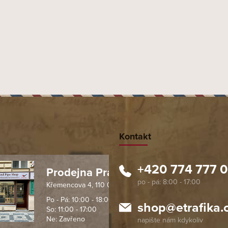
Kontakt
+420 774 777 
Prodejna Praha 1
Křemencova 4, 110 00 Praha
 spolehlivý obchod. Nemohu
Profesionální přístup, ochota p
návat s ostatními obchody v
rychlé dodání objednaného zb
Po - Pá: 10:00 - 18:00
shop
@
etrafika.
So: 11:00 - 17:00
mentu, protože od první
komunikace na jedničku s hvě
Ne: Zavřeno
objednávku jsem už neměl