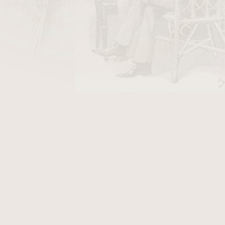
DO KOŠÍKU
žívají mexické tabákové listy ze
San Andrés
,
ycí list
, tak i na náplň. Výjimku tvoří
vázací list
,
edkem jsou středně silné doutníky plné chuti,
rakter s jemným nádechem kávy a ořechů.