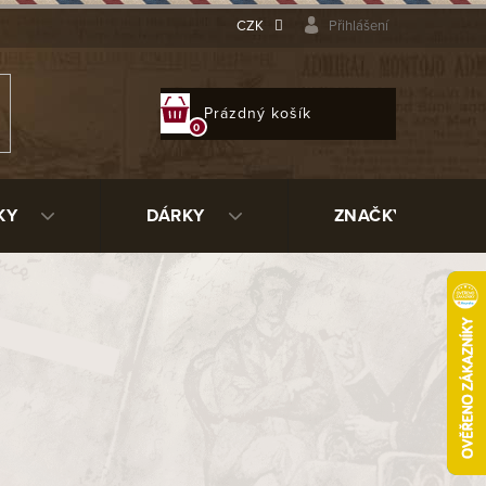
CZK
Přihlášení
NÁKUPNÍ
Prázdný košík
KOŠÍK
KY
DÁRKY
ZNAČKY