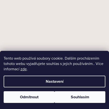
Tento web používá soubory cookie. Dalším procházením
tohoto webu vyjadřujete souhlas s jejich používáním.. Více
informací
zde
.
Nastavení
18+
Odmítnout
Souhlasím
Skladem
Dýmkový tabák Briarwood Old Factory/40