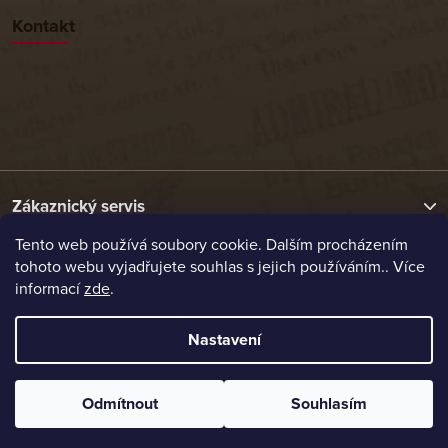
Kontakt
Zákaznický servis
Tento web používá soubory cookie. Dalším procházením
tohoto webu vyjadřujete souhlas s jejich používáním.. Více
Užitečné odkazy
informací
zde
.
Naše nabídka
Nastavení
Vytvořil Shoptet
Odmítnout
Souhlasím
Copyright 2026
Etrafika.cz
. Všechna práva vyhrazena.