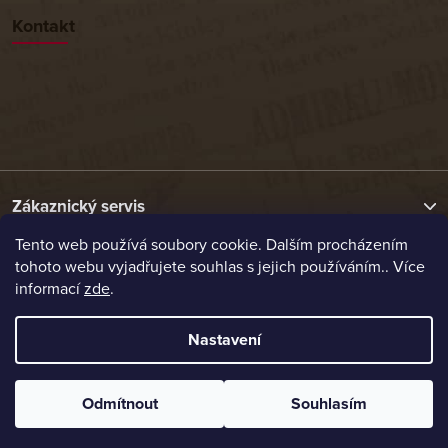
Kontakt
Zákaznický servis
Tento web používá soubory cookie. Dalším procházením
tohoto webu vyjadřujete souhlas s jejich používáním.. Více
Užitečné odkazy
informací
zde
.
Naše nabídka
Nastavení
Vytvořil Shoptet
Odmítnout
Souhlasím
Copyright 2026
Etrafika.cz
. Všechna práva vyhrazena.