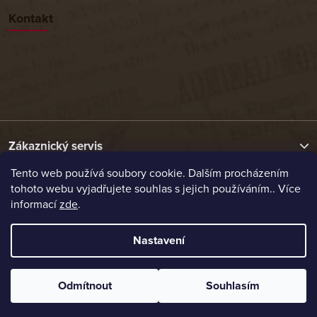
Kontakt
Zákaznický servis
Tento web používá soubory cookie. Dalším procházením
tohoto webu vyjadřujete souhlas s jejich používáním.. Více
Užitečné odkazy
informací
zde
.
Naše nabídka
Nastavení
Vytvořil Shoptet
Odmítnout
Souhlasím
Copyright 2026
Etrafika.cz
. Všechna práva vyhrazena.