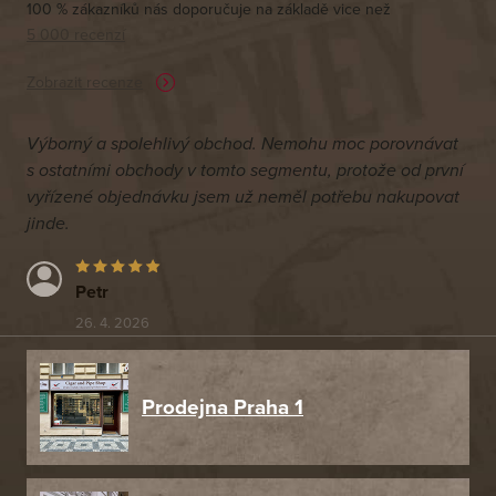
100 % zákazníků nás doporučuje na základě vice než
5 000 recenzí
Zobrazit recenze
Výborný a spolehlivý obchod. Nemohu moc porovnávat
s ostatními obchody v tomto segmentu, protože od první
vyřízené objednávku jsem už neměl potřebu nakupovat
jinde.
Petr
26. 4. 2026
Prodejna Praha 1