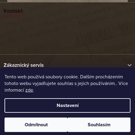
Kontakt
Zákaznický servis
Tento web používá soubory cookie. Dalším procházením
tohoto webu vyjadřujete souhlas s jejich používáním.. Více
Užitečné odkazy
informací
zde
.
Naše nabídka
Nastavení
Vytvořil Shoptet
Odmítnout
Souhlasím
Copyright 2026
Etrafika.cz
. Všechna práva vyhrazena.