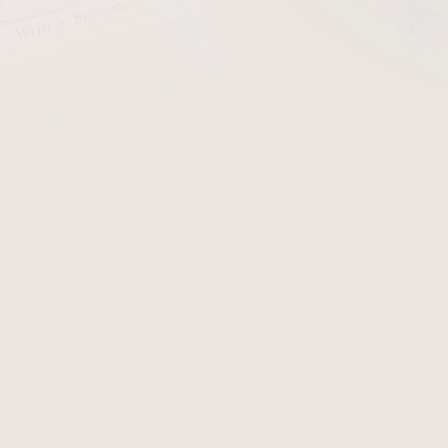
 v průměru. Krycí list je typu
Connecticut
shade. Tyto krycí lis
podmínek a ve výsledku dodávají povrchu doutníku hladkost jako 
 tabáků. Prstýnek jde snadno a bez poškození dolů.