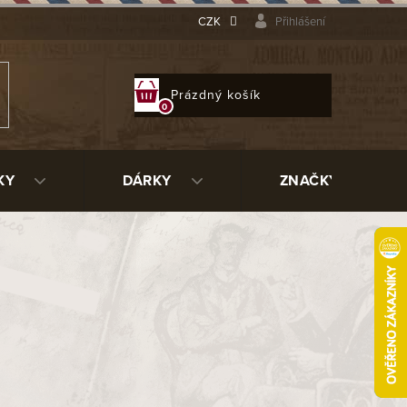
CZK
Přihlášení
NÁKUPNÍ
Prázdný košík
KOŠÍK
KY
DÁRKY
ZNAČKY
cině a celkově jde o na první dojem