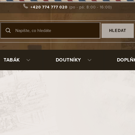
+420 774 777 020
HLEDAT
TABÁK
DOUTNÍKY
DOPLŇ
ů Don Diego Torpedo
dkým
krycím listem
barvy colorado claro. Prstýnek působí trochu la
ek.
Doutník Don Diego Torpedo
voní sladce s nádechem dřeva.