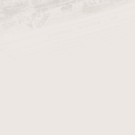
Konstrukce doutníku:
Doutník
je 152mm dlouhý a má 20mm
stínu, tedy pro tabák přirozených 
směs brazilských a dominikánských