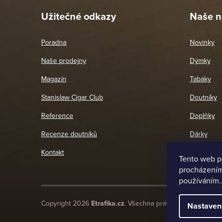
Užitečné odkazy
Naše n
Poradna
Novinky
Naše prodejny
Dýmky
Magazín
Tabáky
Stanislaw Cigar Club
Doutníky
Reference
Doplňky
Recenze doutníků
Dárky
Kontakt
Tento web p
procházením 
používáním.
Copyright 2026
Etrafika.cz
. Všechna práva vyhrazena.
Nastaven