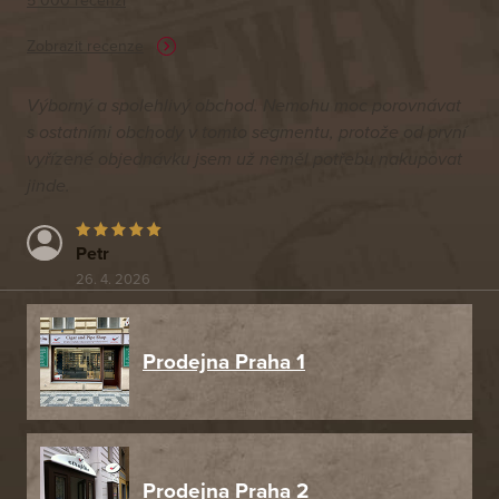
5 000 recenzí
Zobrazit recenze
Výborný a spolehlivý obchod. Nemohu moc porovnávat
s ostatními obchody v tomto segmentu, protože od první
vyřízené objednávku jsem už neměl potřebu nakupovat
jinde.
Petr
26. 4. 2026
Prodejna Praha 1
Prodejna Praha 2