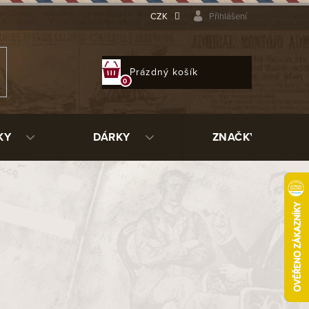
CZK
Přihlášení
NÁKUPNÍ
Prázdný košík
KOŠÍK
KY
DÁRKY
ZNAČKY