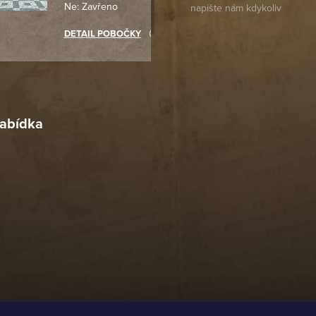
Ne: Zavřeno
objednávku jsem už neměl
akupovat jinde.
DETAIL POBOČKY
Richard Lasztuwka
18. 4. 2026
r
4. 2026
abídka