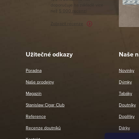
doporučuje na základě vice
vyřízené 
než
5 000 recenzí
potřebu n
Zobrazit recenze
Pet
26. 
Užitečné odkazy
Naše n
Poradna
Novinky
Naše prodejny
Dýmky
Magazín
Tabáky
Stanislaw Cigar Club
Doutníky
Reference
Doplňky
Recenze doutníků
Dárky