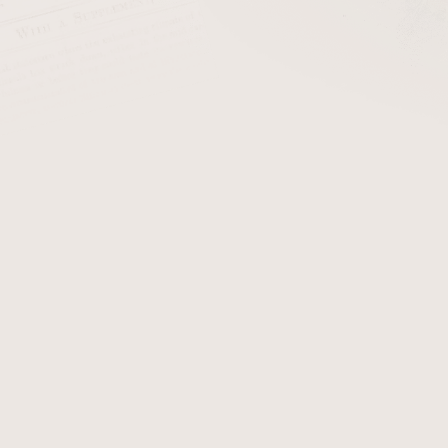
cena:
PŘIDAT 
+ Filtry do dýmk
Dýmka Peterson
Rustic
Spi
systémem spigot, který je
certifikát, který Vám přiná
dýmky Peterson Rustic Spigo
Detailní informace
Zeptat se
Hlídat