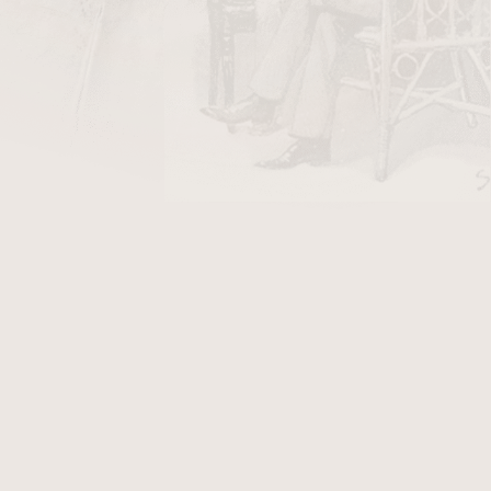
DO KOŠÍKU
y Stanislaw/10
v hodnotě 26 Kč
got. Dýmka je v rustikovaném provedení se
 vyroben ze stříbra. K této dýmce obdržíte
ší další výhody. Fotografie zobrazují originál
t, který po objednání obdržíte.