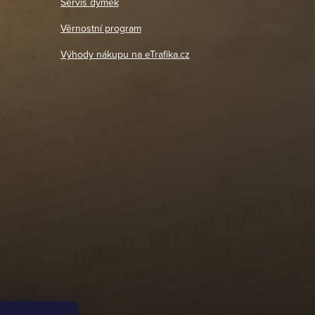
Servis dýmek
Jaromír
So, Ne: Zavřeno
18. 4. 2026
Věrnostní program
DETAIL POBOČKY
Výhody nákupu na eTrafika.cz