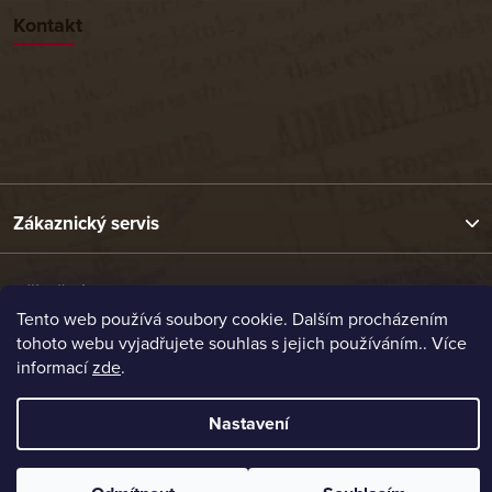
Kontakt
Zákaznický servis
Užitečné odkazy
Tento web používá soubory cookie. Dalším procházením
tohoto webu vyjadřujete souhlas s jejich používáním.. Více
Naše nabídka
informací
zde
.
Nastavení
Vytvořil Shoptet
Copyright 2026
Etrafika.cz
. Všechna práva vyhrazena.