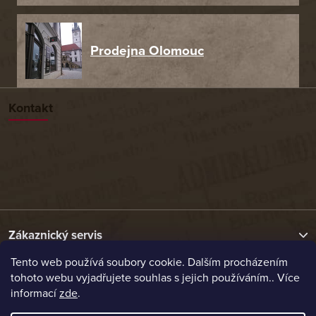
Prodejna Olomouc
Kontakt
Zákaznický servis
Tento web používá soubory cookie. Dalším procházením
tohoto webu vyjadřujete souhlas s jejich používáním.. Více
Užitečné odkazy
informací
zde
.