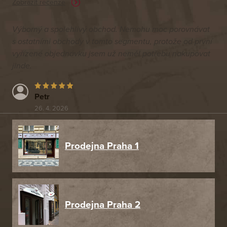
Zobrazit recenze
Výborný a spolehlivý obchod. Nemohu moc porovnávat
s ostatními obchody v tomto segmentu, protože od první
vyřízené objednávku jsem už neměl potřebu nakupovat
jinde.
Petr
26. 4. 2026
Prodejna Praha 1
Prodejna Praha 2