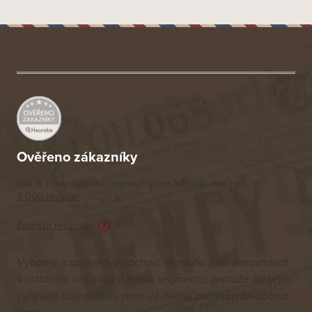
Z
á
p
a
t
í
Ověřeno zákazníky
100 % zákazníků nás doporučuje na základě vice než
5 000 recenzí
Zobrazit recenze
Výborný a spolehlivý obchod. Nemohu moc porovnávat
s ostatními obchody v tomto segmentu, protože od první
vyřízené objednávku jsem už neměl potřebu nakupovat