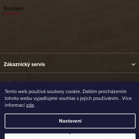
Kontakt
Zákaznický servis
Užitečné odkazy
Tento web používá soubory cookie. Dalším procházením
tohoto webu vyjadřujete souhlas s jejich používáním.. Více
Naše nabídka
informací
zde
.
Nastavení
Vytvořil Shoptet
Copyright 2026
Etrafika.cz
. Všechna práva vyhrazena.