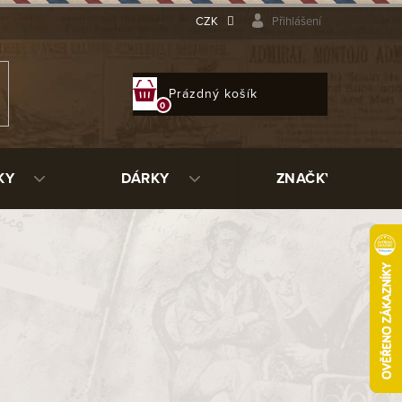
CZK
Přihlášení
NÁKUPNÍ
Prázdný košík
KOŠÍK
KY
DÁRKY
ZNAČKY
ut
FO500036