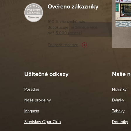
Ověřeno zákazníky
Výborný a
moc porov
tomto seg
100 % zákazníků nás
doporučuje na základě vice
vyřízené 
než
5 000 recenzí
potřebu n
Zobrazit recenze
Pet
26. 
Užitečné odkazy
Naše n
Poradna
Novinky
Naše prodejny
Dýmky
Magazín
Tabáky
Stanislaw Cigar Club
Doutníky