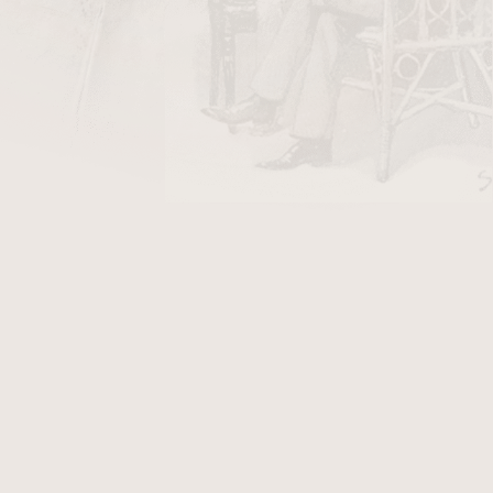
DO KOŠÍKU
a Winjet zapalovač a ořezávač doutníků s
a pro kuřáky doutníků ve zlato černé lesklé
t obsahuje kovový doutníkový zapalovač s
ý doutníkový ořezávač s V-Cut ořezem do tvaru
čem, který najdeme na spodní části. Oříznutí
t stává populárním, jelikož takový ořez může
 ale především změnit - zlepšit chuť při jeho
e být až 6 mm. Plnicí ventil plynu a nastavení
né na spodní straně zapalovače. Na levé boční
 můžeme sledovat hladiny plynu v zapalovači.
 zajistí rychlý a čistý ořez vašeho doutníku.
 krabičce.