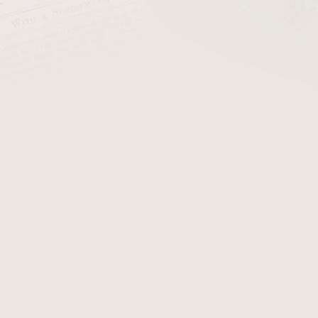
cena:
PŘIDAT 
Praktická doutníková sad
vyštípávačem. Dárková sad
kombinaci. Doutníkový se
jednou tryskou a jednobřit
V s integrovaným vyštípáva
doutníků do tvaru V se opě
zlepšit nejen tah doutníku,
kouření. Hloubka V-Cutu můž
intenzity plamene je umístě
straně najdeme okénko, kde
Ostrý kovový břit ořezávače
Sada je dodávaná v dárkové
Detailní informace
Zeptat se
Hlídat