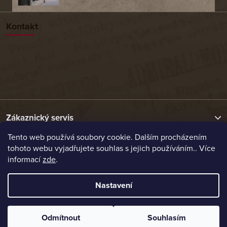
Kontakt
Zákaznický servis
Tento web používá soubory cookie. Dalším procházením
tohoto webu vyjadřujete souhlas s jejich používáním.. Více
Užitečné odkazy
informací
zde
.
Naše nabídka
Nastavení
Vytvořil Shoptet
Odmítnout
Souhlasím
Copyright 2026
Etrafika.cz
. Všechna práva vyhrazena.