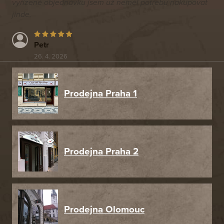
vyřízené objednávku jsem už neměl potřebu nakupovat
jinde.
Petr
26. 4. 2026
Prodejna Praha 1
Prodejna Praha 2
Prodejna Olomouc