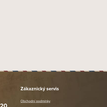
9 mm
Náustek Fishtail
Akryl
38 mm
20 mm
49 mm
46 mm
125 mm
95 mm
58 gr
Provedení hladké přírodní
Dýmka hodně zahnutá 3/4
Zákaznický servis
Mario Pascucci
1 ks
Obchodní podmínky
020