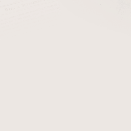
cena:
PŘIDAT 
+ Filtry do dýmk
Dýmka Pascucci z dílny ita
hladkém přírodním provede
originál dýmky Pascucci, kt
Detailní informace
Zeptat se
Hlídat