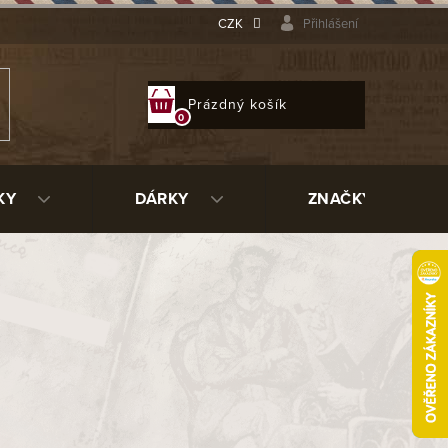
CZK
Přihlášení
NÁKUPNÍ
Prázdný košík
KOŠÍK
KY
DÁRKY
ZNAČKY