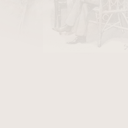
DO KOŠÍKU
y Stanislaw/10
v hodnotě 26 Kč
lského
pipemakera
Maria Pascucci. Dýmka je v
ní
s kroužkem z
rohoviny
. Fotografie zobrazují
erý po objednání obdržíte.