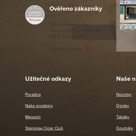
Ověřeno zákazníky
Výborný a
moc porov
tomto seg
100 % zákazníků nás
doporučuje na základě vice
vyřízené 
než
5 000 recenzí
potřebu n
Zobrazit recenze
Pet
26. 
Užitečné odkazy
Naše n
Poradna
Novinky
Naše prodejny
Dýmky
Magazín
Tabáky
Stanislaw Cigar Club
Doutníky