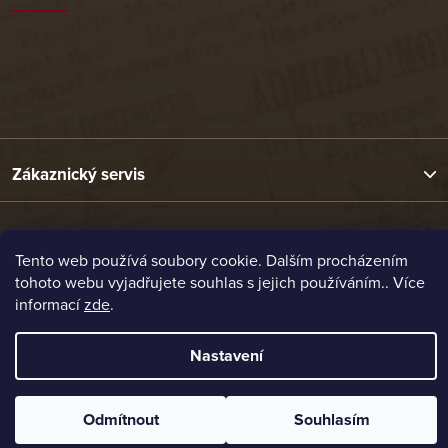
Zákaznický servis
Užitečné odkazy
Tento web používá soubory cookie. Dalším procházením
tohoto webu vyjadřujete souhlas s jejich používáním.. Více
Naše nabídka
informací
zde
.
Nastavení
Vytvořil Shoptet
Copyright 2026
Etrafika.cz
. Všechna práva vyhrazena.
Odmítnout
Souhlasím