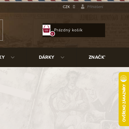
CZK
Přihlášení
NÁKUPNÍ
Prázdný košík
KOŠÍK
KY
DÁRKY
ZNAČKY