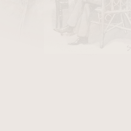
DO KOŠÍKU
níků pocházející z Hondurasu, vyráběná pro
. Název znamená ve španělštině „Bůh slunce“.
ovány z tabákových listů původem z Hondurasu
onnecticut
Seed
,
vázací list
pochází z odrůdy
lň tvoří směs tabáků z oblastí
Jamastrán
ragua)
.
nými kořenitými a oříškovými tóny, doplněná o
pický pro honduraský tabák.