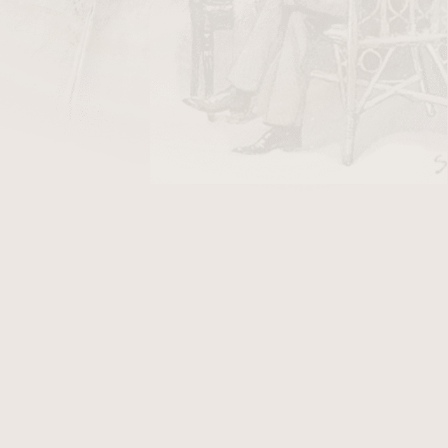
DO KOŠÍKU
ky Stanislaw Air Line/50
v hodnotě 40 Kč
. Dýmka je v
hladkém provedení
. K této dýmce
Vám přináší další výhody. Fotografie zobrazují
Premia, který po objednání obdržíte.