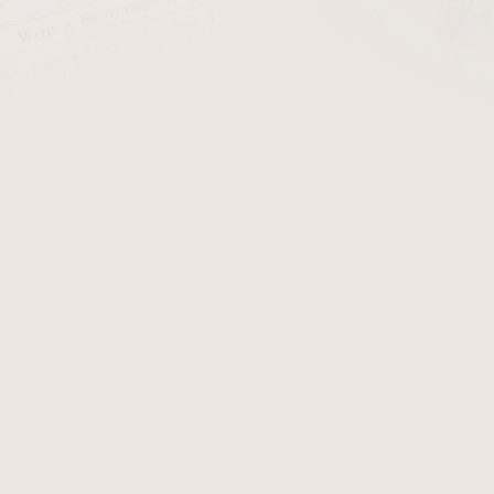
cena:
PŘIDAT 
+ Čističe do dým
Dýmka Jirsa Select Premia
obdržíte certifikát, který 
originál dýmky Jirsa Select 
Detailní informace
Zeptat se
Hlídat