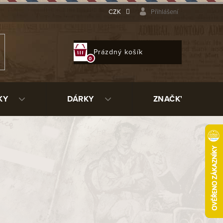
CZK
Přihlášení
NÁKUPNÍ
Prázdný košík
KOŠÍK
KY
DÁRKY
ZNAČKY