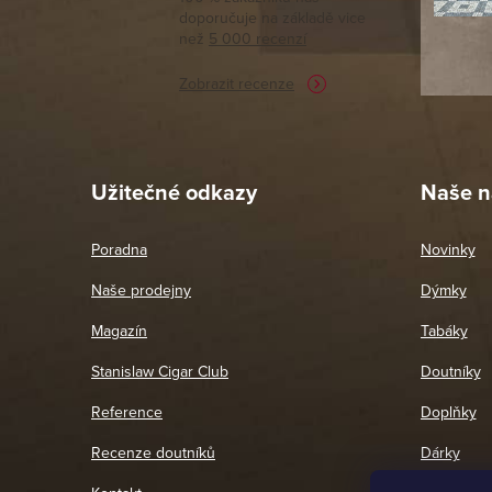
doporučuje na základě vice
vyřízené 
než
5 000 recenzí
potřebu n
Zobrazit recenze
Pet
26. 
Užitečné odkazy
Naše n
Poradna
Novinky
Naše prodejny
Dýmky
Magazín
Tabáky
Stanislaw Cigar Club
Doutníky
Reference
Doplňky
Recenze doutníků
Dárky