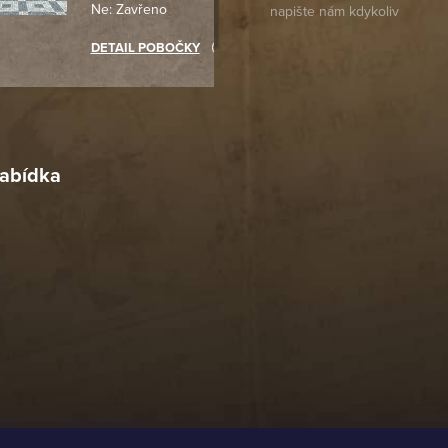
Ne: Zavřeno
objednávku jsem už neměl
akupovat jinde.
DETAIL POBOČKY
Richard Lasztuwka
18. 4. 2026
r
4. 2026
abídka