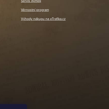
Servis dýmek
Jaromír
So, Ne: Zavřeno
18. 4. 2026
Věrnostní program
DETAIL POBOČKY
Výhody nákupu na eTrafika.cz