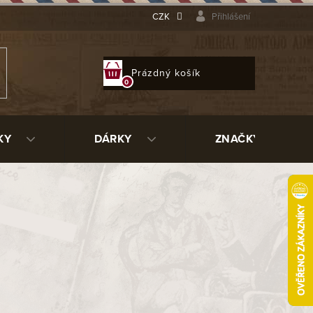
CZK
Přihlášení
NÁKUPNÍ
Prázdný košík
KOŠÍK
KY
DÁRKY
ZNAČKY