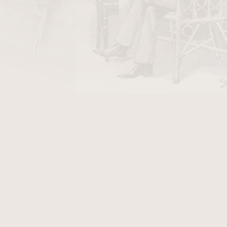
DO KOŠÍKU
měr 9 mm. Balení obsahuje 50 ks filtrů