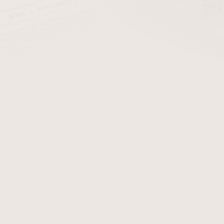
cena:
PŘIDAT 
Balsové filtry do dýmky prů
Detailní informace
Zeptat se
Hlídat