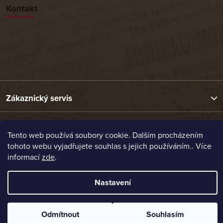
Kontakt
Zákaznický servis
Užitečné odkazy
Tento web používá soubory cookie. Dalším procházením
tohoto webu vyjadřujete souhlas s jejich používáním.. Více
informací
zde
.
Naše nabídka
Nastavení
Vytvořil Shoptet
Copyright 2026
Etrafika.cz
. Všechna práva vyhrazena.
Odmítnout
Souhlasím