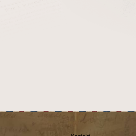
dou uhlíkových filtrů je, že poskytují
suchý a chladnější kouř
,
ýmového proudu, takže výsledný zážitek je jemnější a příjemnějš
hlíkového filtru může mírně ovlivnit chuť tabáku, jelikož část 
oho kuřáků však ocení právě vyváženější, „čistší“ projev. Filtry
velikost u většiny evropských dýmek.
 výměna filtru je nezbytná – doporučuje se po každém nebo
hlíkové filtry tak představují jednoduchý způsob, jak si dopřát
ko