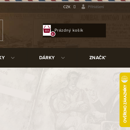
CZK
Přihlášení
NÁKUPNÍ
Prázdný košík
KOŠÍK
KY
DÁRKY
ZNAČKY
ích dýmek. Jsou tvořeny malou trubičkou s větranými
jimečné absorpční schopnosti a při kouření účinně