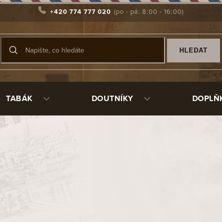
+420 774 777 020
HLEDAT
TABÁK
DOUTNÍKY
DOPLŇ
ktivní) filtry patří mezi nejpoužívanější typy filtrů u modern
rá je naplněna
granulemi aktivního uhlí
. Tento materiál má vý
dehet, část nikotinu a přebytečnou vlhkost
.