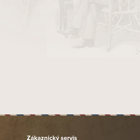
 čímž zvyšují komfort při kouření. Zároveň změkčují
í i pro méně zkušené kuřáky.
aromatických složek je zachycena spolu s nežádoucími
 se vyrábějí nejčastěji v průměru
9 mm
, což je dnes
 každém druhém kouření, aby byla zachována jeho
mfortní, suchý a méně dráždivý kouř
.
Zákaznický servis