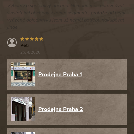
Výborný a spolehlivý obchod. Nemohu moc porovnávat
s ostatními obchody v tomto segmentu, protože od první
vyřízené objednávku jsem už neměl potřebu nakupovat
jinde.
Petr
26. 4. 2026
Prodejna Praha 1
Prodejna Praha 2