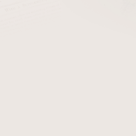
cena:
+ Čističe do dým
Dýmka Peterson Junior. 
obdržíte certifikát, který 
originál dýmky Peterson Jun
Detailní informace
Zeptat se
Hlídat