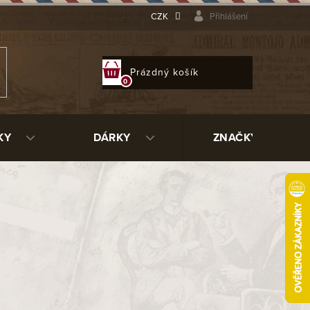
CZK
Přihlášení
NÁKUPNÍ
Prázdný košík
KOŠÍK
KY
DÁRKY
ZNAČKY
01
88791