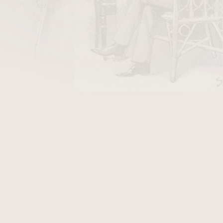
ky Stanislaw Air Line/50
v hodnotě 40 Kč
Dýmka je v provedení
rustik
. K této dýmce
Vám přináší další výhody. Fotografie zobrazují
ior, který po objednání obdržíte.