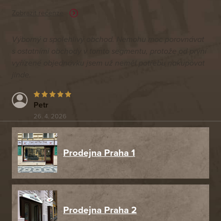
Zobrazit recenze
Výborný a spolehlivý obchod. Nemohu moc porovnávat
s ostatními obchody v tomto segmentu, protože od první
vyřízené objednávku jsem už neměl potřebu nakupovat
jinde.
Petr
26. 4. 2026
Prodejna Praha 1
Prodejna Praha 2