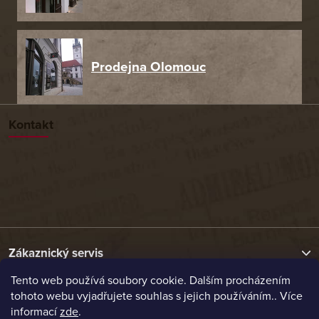
Prodejna Olomouc
Kontakt
Zákaznický servis
Tento web používá soubory cookie. Dalším procházením
tohoto webu vyjadřujete souhlas s jejich používáním.. Více
Užitečné odkazy
informací
zde
.