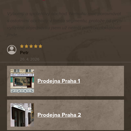
Výborný a spolehlivý obchod. Nemohu moc porovnávat
s ostatními obchody v tomto segmentu, protože od první
vyřízené objednávku jsem už neměl potřebu nakupovat
jinde.
Petr
26. 4. 2026
Prodejna Praha 1
Prodejna Praha 2