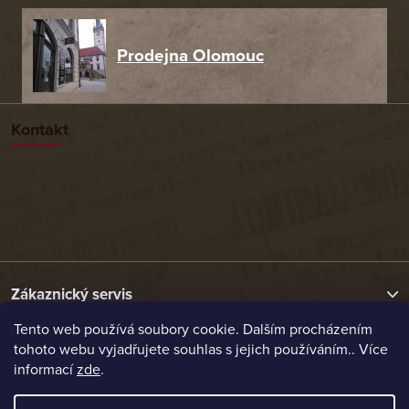
Prodejna Olomouc
Kontakt
Zákaznický servis
Tento web používá soubory cookie. Dalším procházením
tohoto webu vyjadřujete souhlas s jejich používáním.. Více
Užitečné odkazy
informací
zde
.