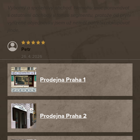
Výborný a spolehlivý obchod. Nemohu moc porovnávat
s ostatními obchody v tomto segmentu, protože od první
vyřízené objednávku jsem už neměl potřebu nakupovat
jinde.
Petr
26. 4. 2026
Prodejna Praha 1
Prodejna Praha 2