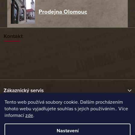
Prodejna Olomouc
Kontakt
Zákaznický servis
Tento web používá soubory cookie. Dalším procházením
tohoto webu vyjadřujete souhlas s jejich používáním.. Více
Užitečné odkazy
informací
zde
.
Naše nabídka
Nastavení