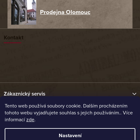
Prodejna Olomouc
Kontakt
Zákaznický servis
Tento web používá soubory cookie. Dalším procházením
tohoto webu vyjadřujete souhlas s jejich používáním.. Více
Užitečné odkazy
informací
zde
.
Naše nabídka
Nastavení