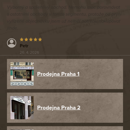
Výborný a spolehlivý obchod. Nemohu moc porovnávat
s ostatními obchody v tomto segmentu, protože od první
vyřízené objednávku jsem už neměl potřebu nakupovat
jinde.
Petr
26. 4. 2026
Prodejna Praha 1
Prodejna Praha 2