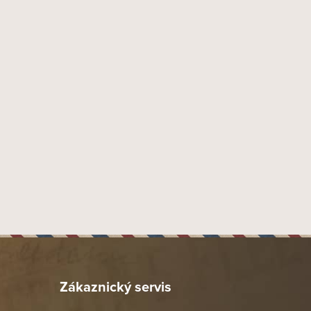
Dýmky Vauen
9 mm
Náustek Fishtail
Akryl
34 mm
20 mm
47 mm
47 mm
153 mm
47 mm
69 gr
Provedení hladké přírodní
Dýmka mírně zahnutá 1/4
144
Zákaznický servis
Vauen