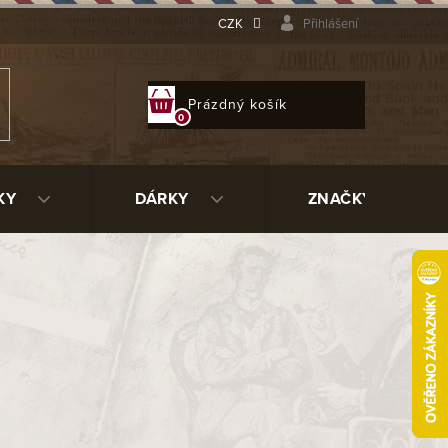
CZK
Přihlášení
NÁKUPNÍ
Prázdný košík
KOŠÍK
KY
DÁRKY
ZNAČKY