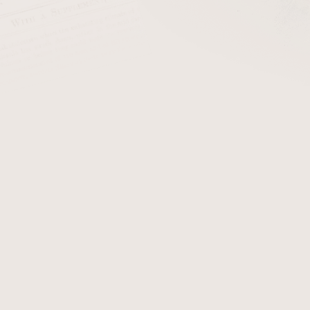
cena:
PŘIDAT 
+ Filtry do dýmk
Dýmka Vauen Ferro. Dým
dýmce obdržíte certifikát
zobrazují originál dýmky Va
Detailní informace
Zeptat se
Hlídat