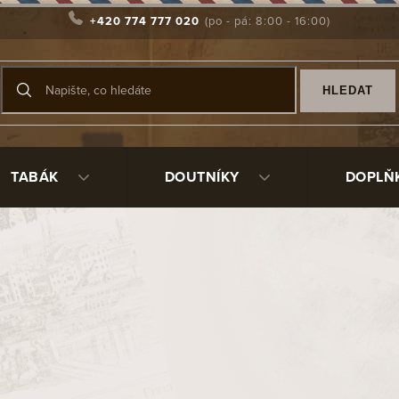
+420 774 777 020
HLEDAT
TABÁK
DOUTNÍKY
DOPLŇ
4
99410
5 450 Kč
/ ks
Měrná
Skladem