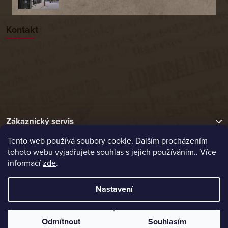
Kontakt
Zákaznický servis
Tento web používá soubory cookie. Dalším procházením
tohoto webu vyjadřujete souhlas s jejich používáním.. Více
Užitečné odkazy
informací
zde
.
Naše nabídka
Nastavení
Vytvořil Shoptet
Odmítnout
Souhlasím
Copyright 2026
Etrafika.cz
. Všechna práva vyhrazena.