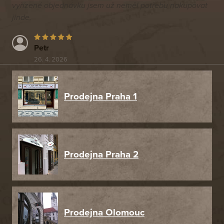
vyřízené objednávku jsem už neměl potřebu nakupovat
jinde.
Petr
26. 4. 2026
Prodejna Praha 1
Prodejna Praha 2
Prodejna Olomouc